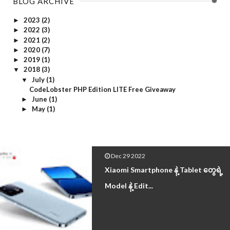
BLOG ARCHIVE
Phone Application
2023
(2)
►
2022
(3)
►
Photo Editor
2021
(2)
►
2020
(7)
►
Preset
2019
(1)
►
2018
(3)
▼
Programming Softwares
July
(1)
▼
CodeLobster PHP Edition LITE Free Giveaway
Realme
June
(1)
►
May
(1)
►
Specifications
Tech News
Tutorial
Dec 29 2022
Tutorial Videos
Xiaomi Smartphone နဲ့ Tablet တွေရဲ့
Model နဲ့ Edit...
Utilities
Video
Video Editing