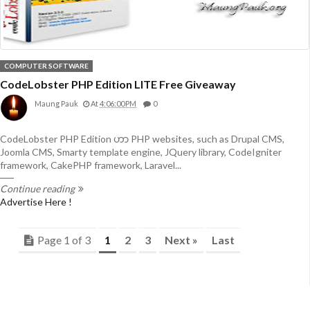
COMPUTER SOFTWARE
CodeLobster PHP Edition LITE Free Giveaway
Maung Pauk
At
4:06:00 PM
0
CodeLobster PHP Edition ဟာ PHP websites, such as Drupal CMS,
Joomla CMS, Smarty template engine, JQuery library, CodeIgniter
framework, CakePHP framework, Laravel...
Continue reading
Advertise Here !
Page 1 of 3
1
2
3
Next »
Last